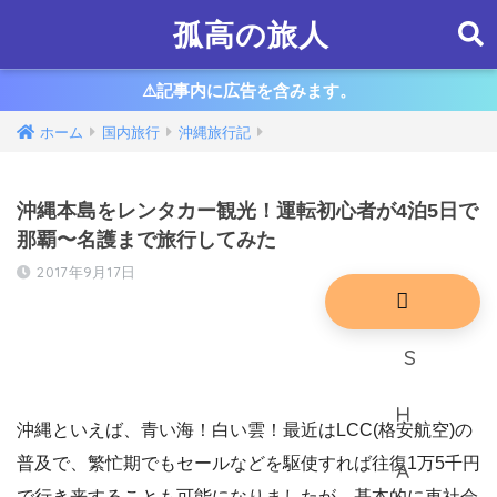
孤高の旅人
⚠︎記事内に広告を含みます。
ホーム
国内旅行
沖縄旅行記
沖縄本島をレンタカー観光！運転初心者が4泊5日で
那覇〜名護まで旅行してみた
2017年9月17日
沖縄といえば、青い海！白い雲！最近はLCC(格安航空)の
普及で、繁忙期でもセールなどを駆使すれば往復1万5千円
で行き来することも可能になりましたが、基本的に車社会