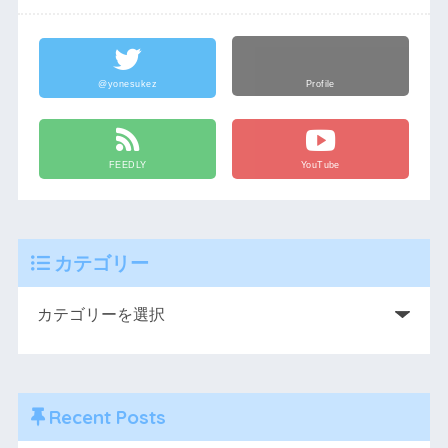
@yonesukez
Profile
FEEDLY
YouTube
カテゴリー
Recent Posts