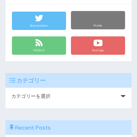
@yonesukez
Profile
FEEDLY
YouTube
カテゴリー
Recent Posts