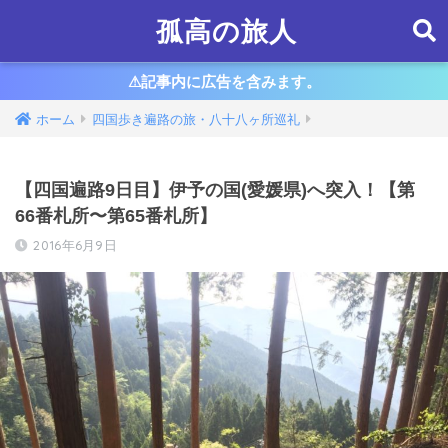
孤高の旅人
⚠︎記事内に広告を含みます。
ホーム
四国歩き遍路の旅・八十八ヶ所巡礼
【四国遍路9日目】伊予の国(愛媛県)へ突入！【第
66番札所〜第65番札所】
2016年6月9日