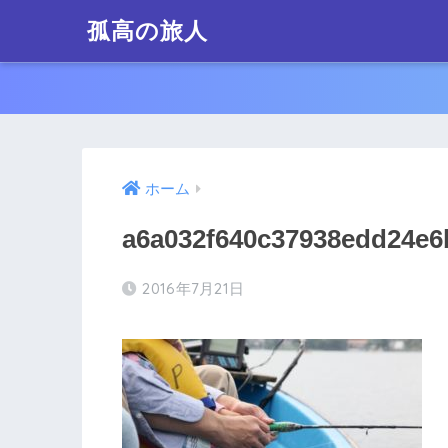
孤高の旅人
ホーム
a6a032f640c37938edd24e6
2016年7月21日