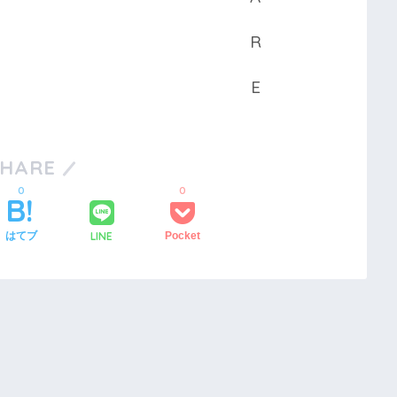
SHARE
0
0
LINE
はてブ
Pocket