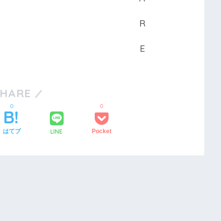
SHARE
0
0
LINE
はてブ
Pocket