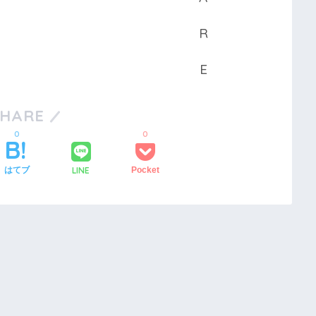
SHARE
0
0
LINE
はてブ
Pocket